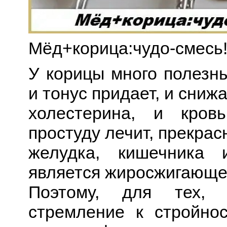
Мёд+корица:чудо-смесь
У корицы много полезны
и тонус придает, и сниж
холестерина, и кровь
простуду лечит, прекрас
желудка, кишечника
является жиросжигающе
Поэтому, для тех,
стремление к стройно