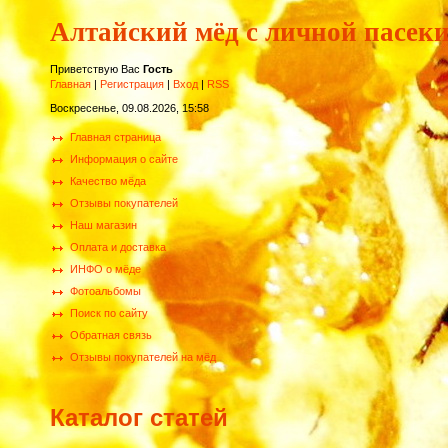
Алтайский мёд с личной пасек
Приветствую Вас
Гость
Главная
|
Регистрация
|
Вход
|
RSS
Воскресенье, 09.08.2026, 15:58
Главная страница
Информация о сайте
Качество мёда
Отзывы покупателей
Наш магазин
Оплата и доставка
ИНФО о мёде
Фотоальбомы
Поиск по сайту
Обратная связь
Отзывы покупателей на мёд
Каталог статей