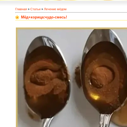
Главная
»
Статьи
»
Лечение мёдом
Мёд+корица:чудо-смесь!