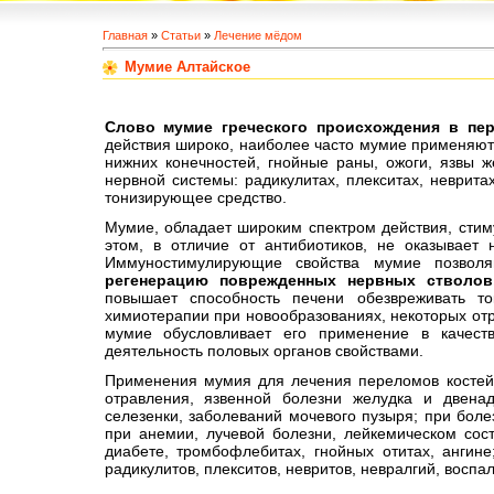
Главная
»
Статьи
»
Лечение мёдом
Мумие Алтайское
Слово мумие греческого происхождения в пе
действия широко, наиболее часто мумие применяют
нижних конечностей, гнойные раны, ожоги, язвы 
нервной системы: радикулитах, плекситах, неврит
тонизирующее средство.
Мумие, обладает широким спектром действия, стим
этом, в отличие от антибиотиков, не оказывает 
Иммуностимулирующие свойства мумие позвол
регенерацию поврежденных нервных стволов
повышает способность печени обезвреживать т
химиотерапии при новообразованиях, некоторых отр
мумие обусловливает его применение в качест
деятельность половых органов свойствами.
Применения мумия для лечения переломов костей,
отравления, язвенной болезни желудка и двенадц
селезенки, заболеваний мочевого пузыря; при боле
при анемии, лучевой болезни, лейкемическом сос
диабете, тромбофлебитах, гнойных отитах, ангин
радикулитов, плекситов, невритов, невралгий, восп