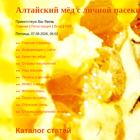
Алтайский мёд с личной пасек
Приветствую Вас
Гость
Главная
|
Регистрация
|
Вход
|
RSS
Пятница, 07.08.2026, 06:02
Главная страница
Информация о сайте
Качество мёда
Отзывы покупателей
Наш магазин
Оплата и доставка
ИНФО о мёде
Фотоальбомы
Поиск по сайту
Обратная связь
Отзывы покупателей на мёд
Каталог статей