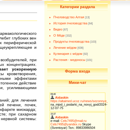
Категории раздела
Пчеловодство Алтая
[13]
История пчеловодства
[64]
Видео
[67]
рмакологического
О Мёде
[332]
ебит глубоких вен
Продукты пчеловодства
ях периферической
[103]
общеукрепляющее и
Лечение мёдом
[636]
Кулинария с мёдом
[92]
возбудителей, при
Растения - медоносы
[101]
ых концентрациях.
ает ускоренную
Форма входа
сы кроветворения,
очными эффектами
Мини-чат
птогенное действие
ми, усиливающими
аний; для лечения
ей печени, почек,
инфаркте миокарда;
сте; при сахарном
 нервной системы: