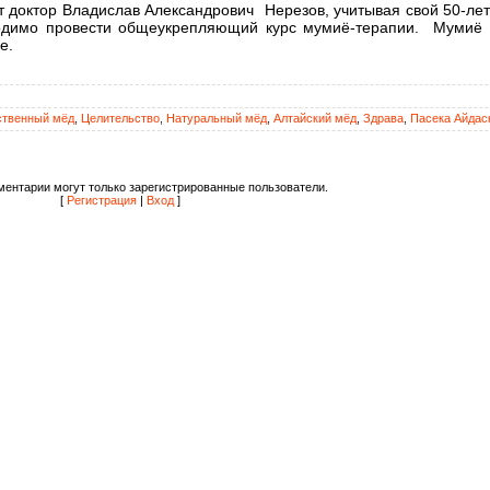
ит доктор Владислав Александрович Нерезов, учитывая свой 50-л
бходимо провести общеукрепляющий курс мумиё-терапии. Мумиё
е.
ственный мёд
,
Целительство
,
Натуральный мёд
,
Алтайский мёд
,
Здрава
,
Пасека Айдас
ентарии могут только зарегистрированные пользователи.
[
Регистрация
|
Вход
]