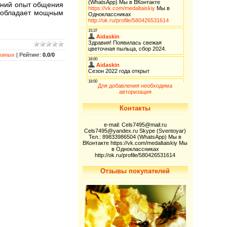
етний опыт общения
 обладает мощным
киных
|
Рейтинг
:
0.0
/
0
Для добавления необходима
авторизация
Контакты
e-mail: Cels7495@mail.ru
Cels7495@yandex.ru Skype (Sventoyar)
Тел.: 89833986504 (WhatsApp) Мы в
ВКонтакте https://vk.com/medaltaiskiy Мы
в Одноклассниках
http://ok.ru/profile/580426531614
Отзывы покупателей