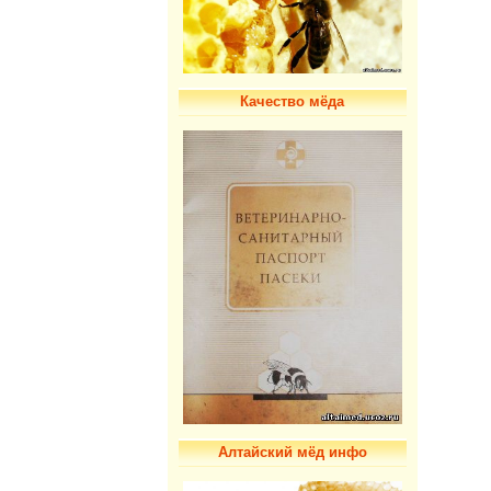
Качество мёда
Алтайский мёд инфо