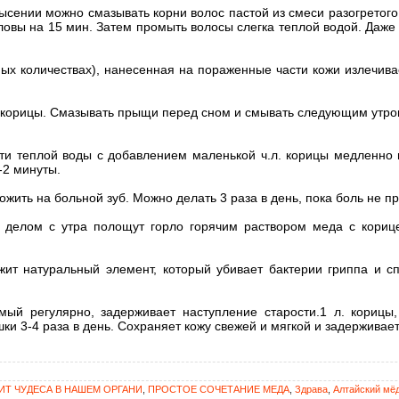
нии можно смазывать корни волос пастой из смеси разогретого 
оловы на 15 мин. Затем промыть волосы слегка теплой водой. Даже 
количествах), нанесенная на пораженные части кожи излечивает
и корицы. Смазывать прыщи перед сном и смывать следующим утро
 теплой воды с добавлением маленькой ч.л. корицы медленно 
1-2 минуты.
ожить на больной зуб. Можно делать 3 раза в день, пока боль не п
елом с утра полощут горло горячим раствором меда с корицей
ит натуральный элемент, который убивает бактерии гриппа и сп
й регулярно, задерживает наступление старости.1 л. корицы,
шки 3-4 раза в день. Сохраняет кожу свежей и мягкой и задерживает
Т ЧУДЕСА В НАШЕМ ОРГАНИ
,
ПРОСТОЕ СОЧЕТАНИЕ МЕДА
,
Здрава
,
Алтайский мё