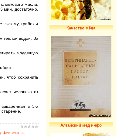
оливкового масла,
5 мин. достаточно,
 экзему, грибок и
Качество мёда
м теплой водой. За
втирать в зудящую
ройдет.
, чтоб сохранить
асает человека от
 заваренная в 3-х
 старение.
Алтайский мёд инфо
д
,
Целительство
,