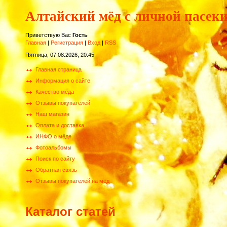
Алтайский мёд с личной пасек
Приветствую Вас
Гость
Главная
|
Регистрация
|
Вход
|
RSS
Пятница, 07.08.2026, 20:45
Главная страница
Информация о сайте
Качество мёда
Отзывы покупателей
Наш магазин
Оплата и доставка
ИНФО о мёде
Фотоальбомы
Поиск по сайту
Обратная связь
Отзывы покупателей на мёд
Каталог статей