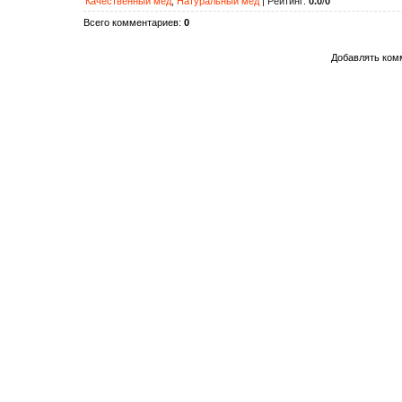
Качественный мёд
,
Натуральный мёд
|
Рейтинг
:
0.0
/
0
Всего комментариев
:
0
Добавлять комм