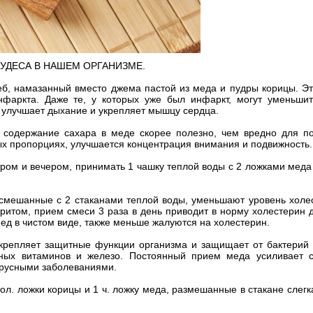
УДЕСА В НАШЕМ ОРГАНИЗМЕ.
б, намазанный вместо джема пастой из меда и пудры корицы. Эт
нфаркта. Даже те, у которых уже был инфаркт, могут уменьшит
 улучшает дыхание и укрепляет мышцу сердца.
 содержание сахара в меде скорее полезно, чем вредно для п
х пропорциях, улучшается концентрация внимания и подвижность.
ом и вечером, принимать 1 чашку теплой воды с 2 ложками меда 
 смешанные с 2 стаканами теплой воды, уменьшают уровень холес
тритом, прием смеси 3 раза в день приводит в норму холестерин 
д в чистом виде, также меньше жалуются на холестерин.
епляет защитные функции организма и защищает от бактерий 
чных витаминов и железо. Постоянный прием меда усиливает с
ирусными заболеваниями.
ложки корицы и 1 ч. ложку меда, размешанные в стакане слегка