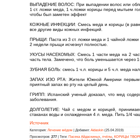
ВЫПАДЕНИЕ ВОЛОС: При выпадении волос или облысе
1 ст. ложки меда, 1 ч.ложки корицы перед мытьем г
чтобы был заметен эффект
КОЖНЫЕ ИНФЕКЦИИ: Смесь меда и корицы (в равных 
все другие виды кожных инфекций.
ПРЫЩИ: Паста из 3 ст. ложки меда и 1 чайной ложк
2 недели прыщи исчезнут полностью.
УКУСЫ НАСЕКОМЫХ: Смесь 1 части меда на 2 части
часть тела. Замечено, что боль уменьшается через 
ЗУБНАЯ БОЛЬ: смесь 1 ч.л. корицы и 5 ч.л. меда нал
ЗАПАХ ИЗО РТА: Жители Южной Америки первым д
приятный запах во рту на целый день.
ГРИПП: Испанский ученый доказал, что мед содерж
заболевания.
ДОЛГОЛЕТИЕ: Чай с медом и корицей, принимаемы
стаканах воды и охлажденная 4 л. меда. Пить 1/4 ча
Источник
Категория
:
Лечение мёдом
|
Добавил
:
Aidaskin
(25.04.2019)
Просмотров
:
277
|
Теги
:
Пасека Айдаскиных
,
пчёлы
,
КОРИЦЫ ТВОРИ