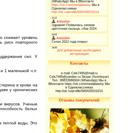
о снижает уровень
ь риск повторного
Для добавления необходима
авторизация
оддержания сил. У
Контакты
и 1 маленькой ч.л.
e-mail: Cels7495@mail.ru
Cels7495@yandex.ru Skype (Sventoyar)
Тел.: 89833986504 (WhatsApp) Мы в
ВКонтакте https://vk.com/medaltaiskiy Мы
терина в крови на
в Одноклассниках
даже у хронических
http://ok.ru/profile/580426531614
Отзывы покупателей
и вирусов. Ученые
пособность белых
 теплой воды. Это