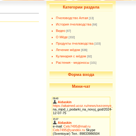
Категории раздела
Пчеловодство Алтая
[13]
История пчеловодства
[64]
Видео
[67]
О Мёде
[332]
Продукты пчеловодства
[103]
Лечение мёдом
[636]
Кулинария с мёдом
[92]
Растения - медоносы
[101]
Форма входа
Мини-чат