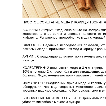
ПРОСТОЕ СОЧЕТАНИЕ МЕДА И КОРИЦЫ ТВОРИТ Ч
БОЛЕЗНИ СЕРДЦА: Ежедневно ешьте на завтрак хле
холестерина в артериях и спасает человека от и
инфаркта. Регулярное употребление меда с корицей
СЛАБОСТЬ: Недавние исследования показали, что
пожилых людей, принимающих мед и корицу в равны
АРТРИТ: Страдающие артритом могут ежедневно, утр
корицы.
ХОЛЕСТЕРИН: 2 стол. ложки меда и 3 ч.л. корицы,
10% в течение 2-х часов. Как и для страдающих ар
больных. Люди, ежедневно принимающие с пищей ме
ИММУНИТЕТ: Ежедневный прием меда и корицы укр
обнаружили, что мед содержит множество разли
кровяных шариков сражаться с бактериальными и в
ВОСПАЛЕНИЕ МОЧЕВОГО ПУЗЫРЯ: Принимать 2 стол. 
убивает микробов в мочевом пузыре.