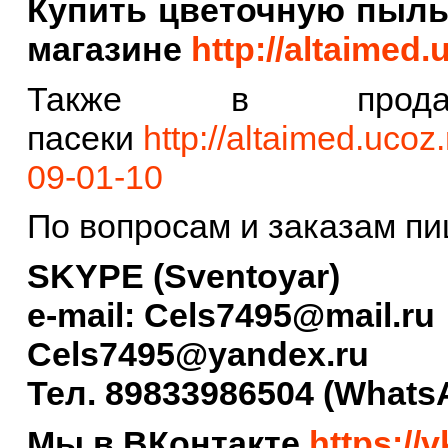
Купить цветочную пыль
магазине
http://altaimed
Также в прод
пасеки
http://altaimed.uco
09-01-10
По вопросам и заказам пи
SKYPE (Sventoyar)
e-mail: Cels7495@mail.ru
Cels7495@yandex.ru
Тел. 89833986504 (Whats
Мы в ВКонтакте
https://