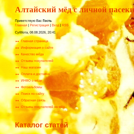
Алтайский мёд с личной пасек
Приветствую Вас
Гость
Главная
|
Регистрация
|
Вход
|
RSS
Суббота, 08.08.2026, 20:41
Главная страница
Информация о сайте
Качество мёда
Отзывы покупателей
Наш магазин
Оплата и доставка
ИНФО о мёде
Фотоальбомы
Поиск по сайту
Обратная связь
Отзывы покупателей на мёд
Каталог статей