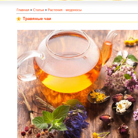
Главная
»
Статьи
»
Растения - медоносы
Травяные чаи