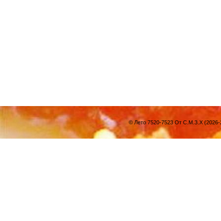
© Лето 7520-7523 От С.М.З.Х (2026-