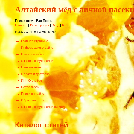
Алтайский мёд с личной пасек
Приветствую Вас
Гость
Главная
|
Регистрация
|
Вход
|
RSS
Суббота, 08.08.2026, 10:32
Главная страница
Информация о сайте
Качество мёда
Отзывы покупателей
Наш магазин
Оплата и доставка
ИНФО о мёде
Фотоальбомы
Поиск по сайту
Обратная связь
Отзывы покупателей на мёд
Каталог статей