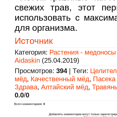
свежих трав, этот пе
использовать с максим
для организма.
Источник
Категория
:
Растения - медоносы
Aidaskin
(25.04.2019)
Просмотров
:
394
|
Теги
:
Целител
мёд
,
Качественный мёд
,
Пасека
Здрава
,
Алтайский мёд
,
Травян
0.0
/
0
Всего комментариев
:
0
Добавлять комментарии могут только зарегистрир