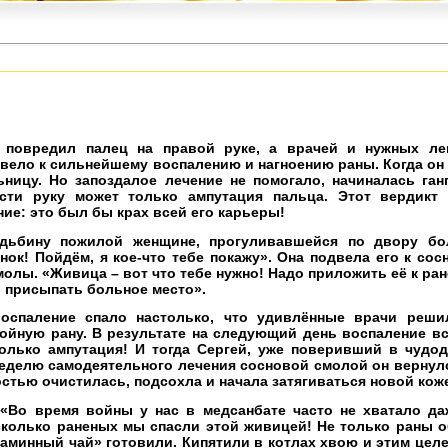
 повредил палец на правой руке, а врачей и нужных ле
ивело к сильнейшему воспалению и нагноению раны. Когда он 
ницу. Но запоздалое лечение не помогало, начиналась ган
ти руку может только ампутация пальца. Этот вердикт 
ие: это был бы крах всей его карьеры!
удьбину пожилой женщине, прогуливавшейся по двору бо
нок! Пойдём, я кое-что тебе покажу». Она подвела его к сос
молы. «Живица – вот что тебе нужно! Надо приложить её к ра
и присыпать больное место».
оспаление спало настолько, что удивлённые врачи реши
нойную рану. В результате на следующий день воспаление в
олько ампутация! И тогда Сергей, уже поверивший в чудо
еделю самодеятельного лечения сосновой смолой он вернулся
остью очистилась, подсохла и начала затягиваться новой ко
«Во время войны у нас в медсанбате часто не хватало д
 сколько раненых мы спасли этой живицей! Не только раны 
таминный чай» готовили. Кипятили в котлах хвою и этим цел