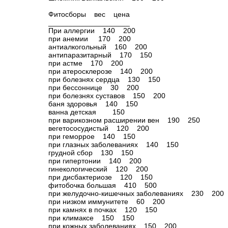
Фитосборы вес цена
____________________
При аллергии 140 200
при анемии 170 200
антиалкогольный 160 200
антипаразитарный 170 150
при астме 170 200
при атеросклерозе 140 200
при болезнях сердца 130 150
при бессоннице 30 200
при болезнях суставов 150 200
баня здоровья 140 150
ванна детская 150
при варикозном расширении вен 190 250
вегетососудистый 120 200
при геморрое 140 150
при глазных заболеваниях 140 150
грудной сбор 130 150
при гипертонии 140 200
гинекологический 120 200
при дисбактериозе 120 150
фитобочка большая 410 500
при желудочно-кишечных заболеваниях 230 200
при низком иммунитете 60 200
при камнях в почках 120 150
при климаксе 150 150
при кожных заболеваниях 150 200