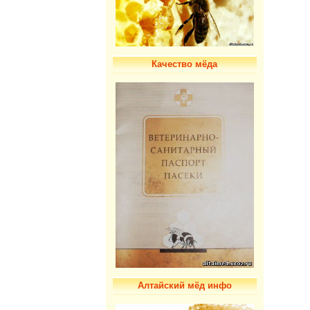
Качество мёда
Алтайский мёд инфо