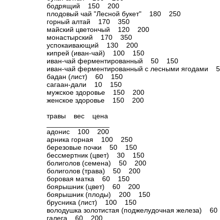
бодрящий 150 200
плодовый чай "Лесной букет" 180 250
горный алтай 170 350
майский цветончый 120 200
монастырский 170 350
успокаивающий 130 200
кипрей (иван-чай) 100 150
иван-чай ферментированный 50 150
иван-чай ферментированный с лесными ягодами 
бадан (лист) 60 150
сагаан-дали 10 150
мужское здоровье 150 200
женское здоровье 150 200
травы вес цена
________________
адонис 100 200
арника горная 100 250
березовые почки 50 150
бессмертник (цвет) 30 150
болиголов (семена) 50 200
болиголов (трава) 50 200
боровая матка 60 150
боярышник (цвет) 60 200
боярышник (плоды) 200 150
брусника (лист) 100 150
володушка золотистая (поджелудочная железа) 6
галега 60 200