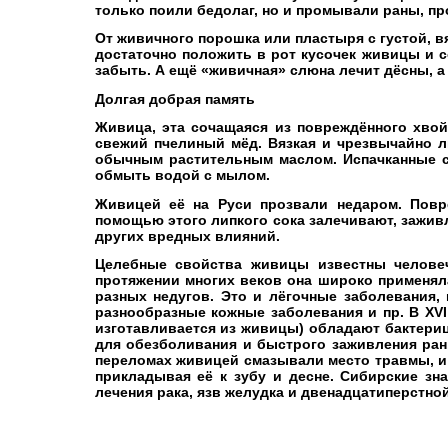
только поили бедолаг, но и промывали раны, п
От живичного порошка или пластыря с густой, в
достаточно положить в рот кусочек живицы и с
забыть. А ещё «живичная» слюна лечит дёсны, а
Долгая добрая память
Живица, эта сочащаяся из повреждённого хвой
свежий пчелиный мёд. Вязкая и чрезвычайно л
обычным растительным маслом. Испачканные с
обмыть водой с мылом.
Живицей её на Руси прозвали недаром. Повр
помощью этого липкого сока залечивают, зажив
других вредных влияний.
Целебные свойства живицы известны человеч
протяжении многих веков она широко применяла
разных недугов. Это и лёгочные заболевания,
разнообразные кожные заболевания и пр. В ХVI
изготавливается из живицы) обладают бактери
для обезболивания и быстрого заживления ран,
переломах живицей смазывали место травмы, и
прикладывая её к зубу и десне. Сибирские зн
лечения рака, язв желудка и двенадцатиперстно