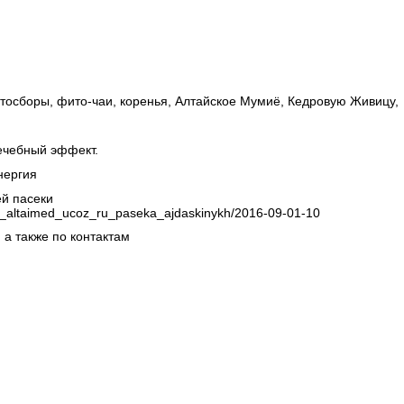
итосборы, фито-чаи, коренья, Алтайское Мумиё, Кедровую Живицу,
лечебный эффект.
Энергия
ей пасеки
http_altaimed_ucoz_ru_paseka_ajdaskinykh/2016-09-01-10
 а также по контактам