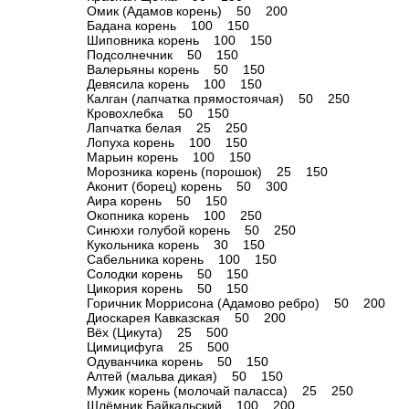
Омик (Адамов корень) 50 200
Бадана корень 100 150
Шиповника корень 100 150
Подсолнечник 50 150
Валерьяны корень 50 150
Девясила корень 100 150
Калган (лапчатка прямостоячая) 50 250
Кровохлебка 50 150
Лапчатка белая 25 250
Лопуха корень 100 150
Марьин корень 100 150
Морозника корень (порошок) 25 150
Аконит (борец) корень 50 300
Аира корень 50 150
Окопника корень 100 250
Синюхи голубой корень 50 250
Кукольника корень 30 150
Сабельника корень 100 150
Солодки корень 50 150
Цикория корень 50 150
Горичник Моррисона (Адамово ребро) 50 200
Диоскарея Кавказская 50 200
Вёх (Цикута) 25 500
Цимицифуга 25 500
Одуванчика корень 50 150
Алтей (мальва дикая) 50 150
Мужик корень (молочай паласса) 25 250
Шлёмник Байкальский 100 200