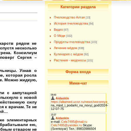
Категории раздела
Пчеловодство Алтая
[13]
История пчеловодства
[64]
Видео
[67]
О Мёде
[332]
Продукты пчеловодства
[103]
карств рядом не
спустя несколько
Лечение мёдом
[636]
грена. Консилиум
Кулинария с мёдом
[92]
поверг Сергея –
Растения - медоносы
[101]
льницы. Узнав о
Форма входа
не, которая росла
не. Можно жидкую,
Мини-чат
ли с ампутацией
спыхнуло с новой
действенную силу
 к врачам. Те не
жей…
аже элементарных
обрабатывали ею,
ебным отваром не