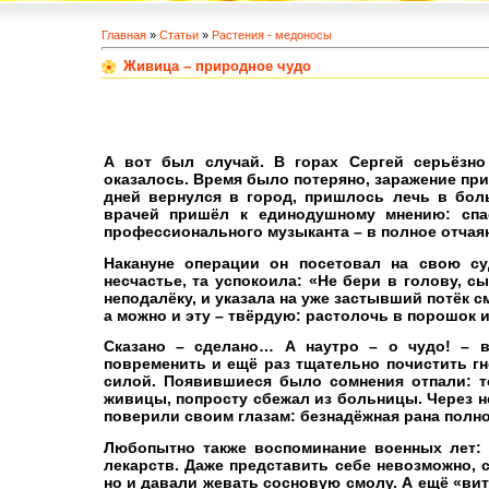
Главная
»
Статьи
»
Растения - медоносы
Живица – природное чудо
А вот был случай. В горах Сергей серьёзно
оказалось. Время было потеряно, заражение пр
дней вернулся в город, пришлось лечь в боль
врачей пришёл к единодушному мнению: спас
профессионального музыканта – в полное отчаян
Накануне операции он посетовал на свою с
несчастье, та успокоила: «Не бери в голову, сы
неподалёку, и указала на уже застывший потёк с
а можно и эту – твёрдую: растолочь в порошок 
Сказано – сделано… А наутро – о чудо! – в
повременить и ещё раз тщательно почистить г
силой. Появившиеся было сомнения отпали: т
живицы, попросту сбежал из больницы. Через н
поверили своим глазам: безнадёжная рана полн
Любопытно также воспоминание военных лет: 
лекарств. Даже представить себе невозможно,
но и давали жевать сосновую смолу. А ещё «ви