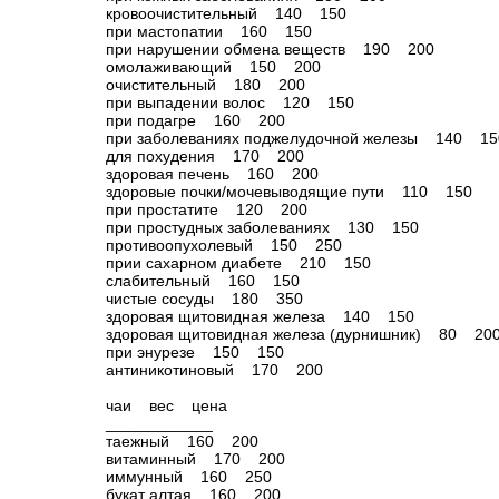
кровоочистительный 140 150
при мастопатии 160 150
при нарушении обмена веществ 190 200
омолаживающий 150 200
очистительный 180 200
при выпадении волос 120 150
при подагре 160 200
при заболеваниях поджелудочной железы 140 15
для похудения 170 200
здоровая печень 160 200
здоровые почки/мочевыводящие пути 110 150
при простатите 120 200
при простудных заболеваниях 130 150
противоопухолевый 150 250
прии сахарном диабете 210 150
слабительный 160 150
чистые сосуды 180 350
здоровая щитовидная железа 140 150
здоровая щитовидная железа (дурнишник) 80 20
при энурезе 150 150
антиникотиновый 170 200
чаи вес цена
____________
таежный 160 200
витаминный 170 200
иммунный 160 250
букат алтая 160 200