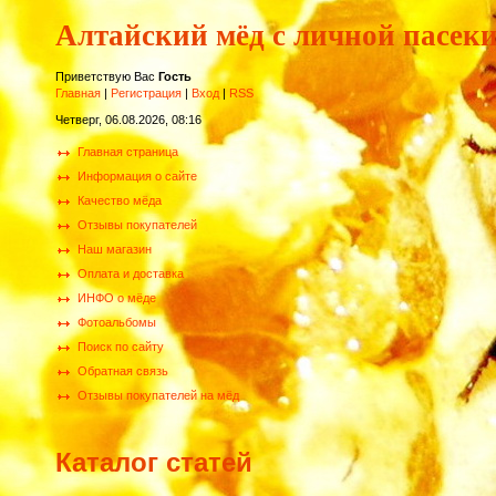
Алтайский мёд с личной пасек
Приветствую Вас
Гость
Главная
|
Регистрация
|
Вход
|
RSS
Четверг, 06.08.2026, 08:16
Главная страница
Информация о сайте
Качество мёда
Отзывы покупателей
Наш магазин
Оплата и доставка
ИНФО о мёде
Фотоальбомы
Поиск по сайту
Обратная связь
Отзывы покупателей на мёд
Каталог статей