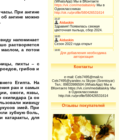
 часы. При ангине
 об ангине можно
…
 виду напоминает
ошо растворяется
 маслом, а потом
Для добавления необходима
авторизация
ницы, пихты – с
Контакты
роедов, грибов и
e-mail: Cels7495@mail.ru
Cels7495@yandex.ru Skype (Sventoyar)
него Египта. На
Тел.: 89833986504 (WhatsApp) Мы в
ения ран и самых
ВКонтакте https://vk.com/medaltaiskiy Мы
в Одноклассниках
ии, ожоги, язвы,
http://ok.ru/profile/580426531614
 скипидара (а он
ользовали живицу
Отзывы покупателей
укусов змей. При
или зубную боль,
и катаракты, для