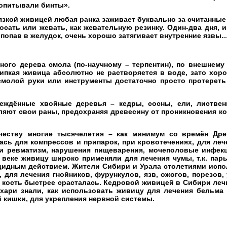
ропитывали бинты».
язкой живицей любая ранка заживает буквально за считанные
осать или жевать, как жевательную резинку. Один-два дня, и
 попав в желудок, очень хорошо затягивает внутренние язвы
ного дерева смола (по-научному – терпентин), по внешнему
ипкая живица абсолютно не растворяется в воде, зато хор
молой руки или инструменты достаточно просто протереть
еждённые хвойные деревья – кедры, сосны, ели, листвен
ляют свои раны, предохраняя древесину от проникновения ко
еству многие тысячелетия – как минимум со времён Древ
сь для компрессов и припарок, при кровотечениях, для леч
 и ревматизм, нарушения пищеварения, мочеполовые инфекц
 веке живицу широко применяли для лечения чумы, т.к. пары
цидным действием. Жители Сибири и Урала столетиями исп
 для лечения гнойников, фурункулов, язв, ожогов, порезов, 
 кость быстрее срасталась. Кедровой живицей в Сибири леч
ахари знали, как использовать живицу для лечения бельма 
й кишки, для укрепления нервной системы.