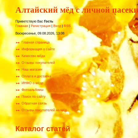
Алтайский мёд с личной пасек
Приветствую Вас
Гость
Главная
|
Регистрация
|
Вход
|
RSS
Воскресенье, 09.08.2026, 13:08
Главная страница
Информация о сайте
Качество мёда
Отзывы покупателей
Наш магазин
Оплата и доставка
ИНФО о мёде
Фотоальбомы
Поиск по сайту
Обратная связь
Отзывы покупателей на мёд
Каталог статей