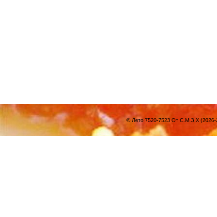
© Лето 7520-7523 От С.М.З.Х (2026-