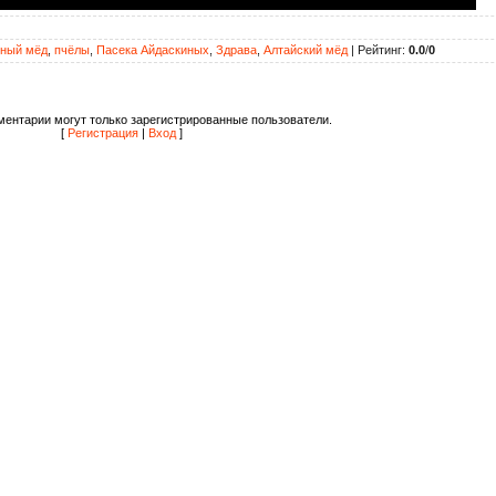
нный мёд
,
пчёлы
,
Пасека Айдаскиных
,
Здрава
,
Алтайский мёд
|
Рейтинг
:
0.0
/
0
ентарии могут только зарегистрированные пользователи.
[
Регистрация
|
Вход
]