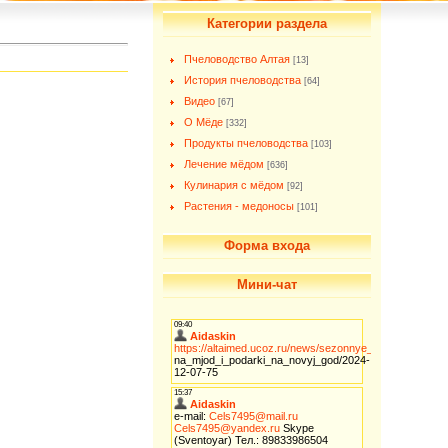
Категории раздела
Пчеловодство Алтая
[13]
История пчеловодства
[64]
Видео
[67]
О Мёде
[332]
Продукты пчеловодства
[103]
Лечение мёдом
[636]
Кулинария с мёдом
[92]
Растения - медоносы
[101]
Форма входа
Мини-чат