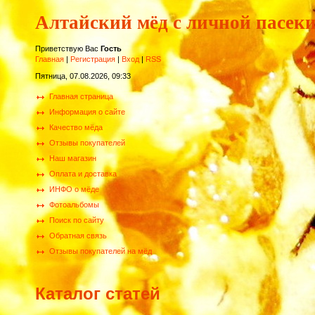
Алтайский мёд с личной пасек
Приветствую Вас
Гость
Главная
|
Регистрация
|
Вход
|
RSS
Пятница, 07.08.2026, 09:33
Главная страница
Информация о сайте
Качество мёда
Отзывы покупателей
Наш магазин
Оплата и доставка
ИНФО о мёде
Фотоальбомы
Поиск по сайту
Обратная связь
Отзывы покупателей на мёд
Каталог статей