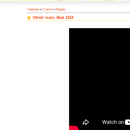
Главная
»
Статьи
»
Видео
Облёт пчёл. Май 1018