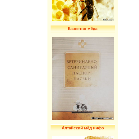
Качество мёда
Алтайский мёд инфо