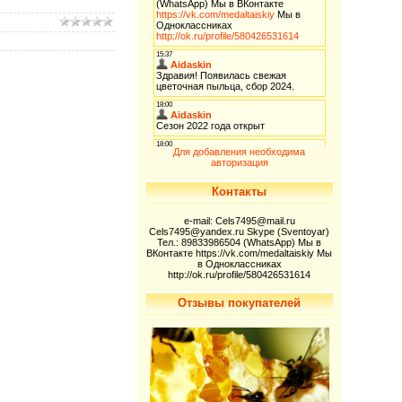
Для добавления необходима
авторизация
Контакты
e-mail: Cels7495@mail.ru
Cels7495@yandex.ru Skype (Sventoyar)
Тел.: 89833986504 (WhatsApp) Мы в
ВКонтакте https://vk.com/medaltaiskiy Мы
в Одноклассниках
http://ok.ru/profile/580426531614
Отзывы покупателей